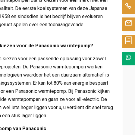
armtepompen dat is kiezen voor een merk met een
waliteit. De eerste koelsystemen van deze Japanse
 1958 en sindsdien is het bedrijf blijven evolueren.
erust spelen over een toonaangevende
kiezen voor de Panasonic warmtepomp?
is kiezen voor een passende oplossing voor zowel
ieprojecten. De Panasonic warmtepompen werken
nologieën waardoor het een duurzaam alternatief is
mingssystemen. Er kan tot 80% aan energie bespaart
oor een Panasonic warmtepomp. Bij Panasonic kijken
ride warmtepompen en gaan ze voor all-electric. De
wel iets hoger liggen voor u, u verdient dit snel terug
een stuk lager liggen.
epomp van Panasonic