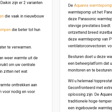
aikin zijn er 2 varianten
De
Aquarea warmtepom
warmtepomp uit het Pana
en
die vaak in nieuwbouw
deze Panasonic warmtepo
stevige prestaties biedt
pompen
die beter tot hun
ontzettend breed inzetba
deze warmtepomp van Pan
ventilatorconvectoren: v
ater te verwarmen.
Besturen doet u deze wa
n weer warmte uit de
een beheerplatform dat u
ruikt om uw centrale
monitoren en te besturen
 zitten net wat
Wil u helemaal toppresta
armte onttrekken aan
Geconfronteerd met extr
n voor nodig en voor
oplossing zijn. De Aquar
traditionele hoge-tempera
een ingebouwde warmtep