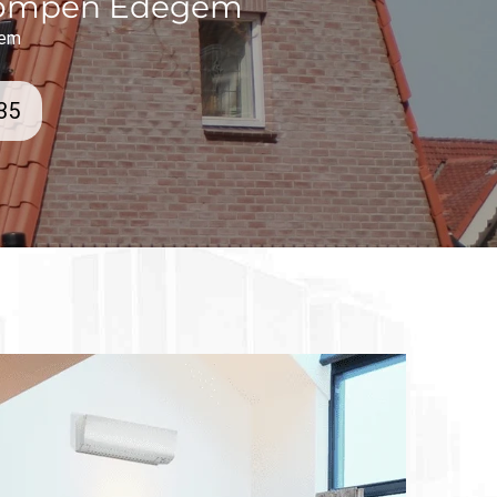
pompen Edegem
gem
 35