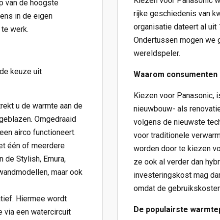
Kiezen voor Panasonic w
p van de hoogste
rijke geschiedenis van k
wens in de eigen
organisatie dateert al uit
 te werk.
Ondertussen mogen we g
wereldspeler.
de keuze uit
Waarom consumenten 
Kiezen voor Panasonic, 
trekt u de warmte aan de
nieuwbouw- als renovat
g geblazen. Omgedraaid
volgens de nieuwste tech
en airco functioneert.
voor traditionele verwar
et één of meerdere
worden door te kiezen v
n de Stylish, Emura,
ze ook al verder dan hyb
k wandmodellen, maar ook
investeringskost mag dan 
omdat de gebruikskosten 
tief. Hiermee wordt
De populairste warmt
 via een watercircuit