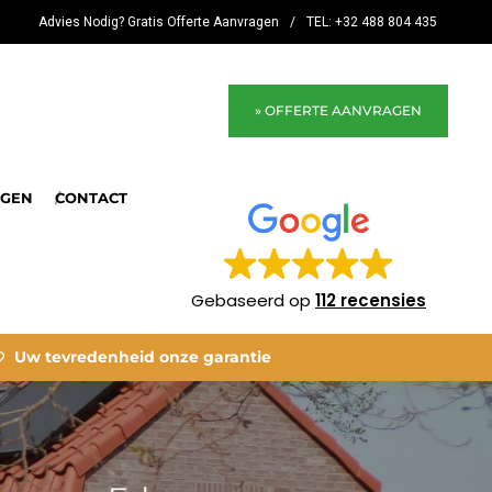
Advies Nodig? Gratis Offerte Aanvragen
/
TEL: +32 488 804 435
» OFFERTE AANVRAGEN
NGEN
CONTACT
Gebaseerd op
112 recensies
Uw tevredenheid onze garantie