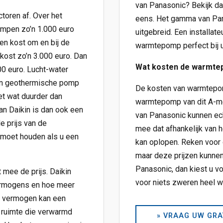
van Panasonic? Bekijk da
toren af. Over het
eens. Het gamma van Pan
ompen zo’n 1.000 euro
uitgebreid. Een installat
en kost om en bij de
warmtepomp perfect bij u
kost zo’n 3.000 euro. Dan
Wat kosten de warmte
00 euro. Lucht-water
en geothermische pomp
De kosten van warmtepom
et wat duurder dan
warmtepomp van dit A-me
n Daikin is dan ook een
van Panasonic kunnen ech
e prijs van de
mee dat afhankelijk van h
 moet houden als u een
kan oplopen. Reken voor
maar deze prijzen kunne
Panasonic, dan kiest u vo
mee de prijs. Daikin
voor niets zweren heel w
ermogens en hoe meer
e vermogen kan een
e ruimte die verwarmd
» VRAAG UW GRA