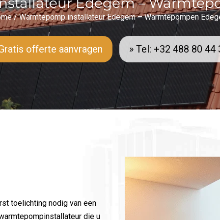
nstallateur Edegem – Warmte
ome
/
Warmtepomp installateur Edegem – Warmtepompen Ede
Gratis offerte aanvragen
» Tel: +32 488 80 44
t toelichting nodig van een
warmtepompinstallateur die u