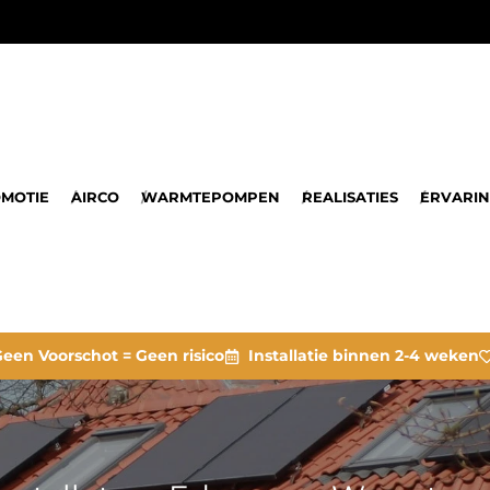
MOTIE
AIRCO
WARMTEPOMPEN
REALISATIES
ERVARI
een Voorschot = Geen risico
Installatie binnen 2-4 weken