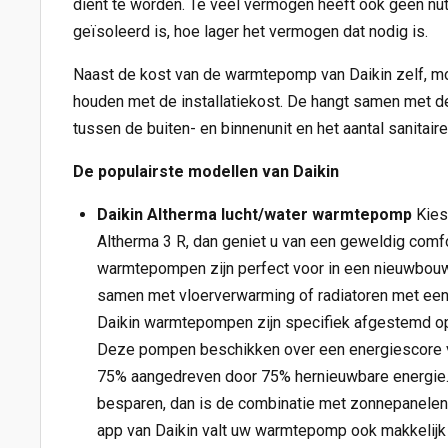
dient te worden. Te veel vermogen heeft ook geen nut
geïsoleerd is, hoe lager het vermogen dat nodig is.
Naast de kost van de warmtepomp van Daikin zelf, mo
houden met de installatiekost. De hangt samen met de
tussen de buiten- en binnenunit en het aantal sanitaire
De populairste modellen van Daikin
Daikin Altherma lucht/water warmtepomp
Kies
Altherma 3 R, dan geniet u van een geweldig com
warmtepompen zijn perfect voor in een nieuwbouw
samen met vloerverwarming of radiatoren met een
Daikin warmtepompen zijn specifiek afgestemd op 
Deze pompen beschikken over een energiescore 
75% aangedreven door 75% hernieuwbare energie.
besparen, dan is de combinatie met zonnepanelen
app van Daikin valt uw warmtepomp ook makkelij