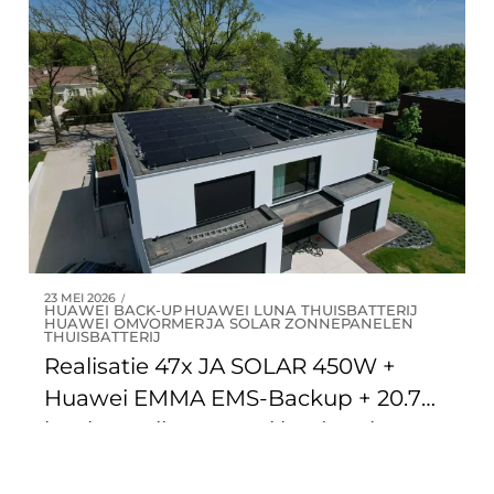
Genesius-rode
23 MEI 2026
HUAWEI BACK-UP
HUAWEI LUNA THUISBATTERIJ
HUAWEI OMVORMER
JA SOLAR ZONNEPANELEN
THUISBATTERIJ
Realisatie 47x JA SOLAR 450W +
Huawei EMMA EMS-Backup + 20.7
kW batterij + Huawei laadpaal te
Lanaken