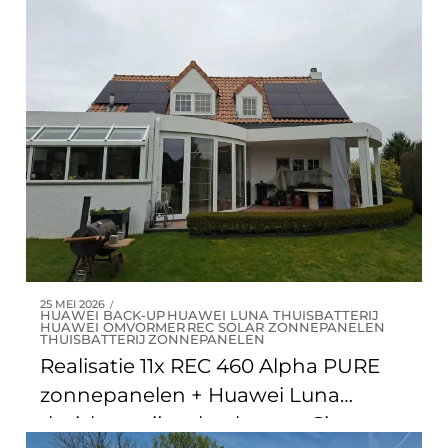
3x Daikin multisplit lucht/lucht
warmtepompen met 7 binnenunits
te Wezembeek-Oppem
25 MEI 2026
HUAWEI BACK-UP
HUAWEI LUNA THUISBATTERIJ
HUAWEI OMVORMER
REC SOLAR ZONNEPANELEN
THUISBATTERIJ
ZONNEPANELEN
Realisatie 11x REC 460 Alpha PURE
zonnepanelen + Huawei Luna
thuisbatterij en back-up te Sint-