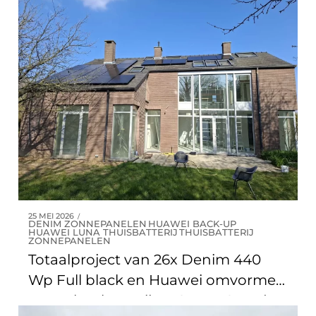
0
8
0
9
0
25 MEI 2026
DENIM ZONNEPANELEN
HUAWEI BACK-UP
HUAWEI LUNA THUISBATTERIJ
THUISBATTERIJ
ZONNEPANELEN
Totaalproject van 26x Denim 440
Wp Full black en Huawei omvormer
met 15kW batterij en Smart Guard +