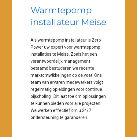
Warmtepomp
installateur Meise
Als warmtepomp installateur is Zero
Power uw expert voor warmtepomp
installaties te Meise. Zoals het een
verantwoordelijk management
betaamd bestuderen we recente
marktontwikkelingen op de voet. Ons
0
team van ervaren medewerkers volgt
regelmatig opleidingen voor continue
1
bijscholing. Dit laat toe om oplossingen
te kunnen bieden voor alle projecten.
2
We werken effectief om u 24/7
ondersteuning te garanderen.
0
3
0