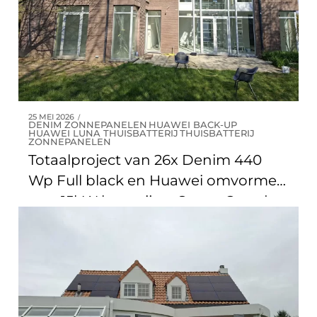
25 MEI 2026
DENIM ZONNEPANELEN
HUAWEI BACK-UP
HUAWEI LUNA THUISBATTERIJ
THUISBATTERIJ
ZONNEPANELEN
Totaalproject van 26x Denim 440
Wp Full black en Huawei omvormer
met 15kW batterij en Smart Guard +
3x Daikin multisplit lucht/lucht
warmtepompen met 7 binnenunits
te Wezembeek-Oppem