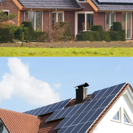
Verlaging energiefactuur met
€2.917/jaar
Schilde
36 QCELLS zonnepanelen Black/White
370 Wp
13.320 Wp vermogen
Jaarlijks 13,5 ton C02 besparing