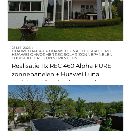
25 MEI 2026
HUAWEI BACK-UP
HUAWEI LUNA THUISBATTERIJ
HUAWEI OMVORMER
REC SOLAR ZONNEPANELEN
THUISBATTERIJ
ZONNEPANELEN
Realisatie 11x REC 460 Alpha PURE
zonnepanelen + Huawei Luna
thuisbatterij en back-up te Sint-
Genesius-rode