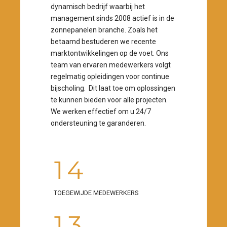
dynamisch bedrijf waarbij het
management sinds 2008 actief is in de
zonnepanelen branche. Zoals het
betaamd bestuderen we recente
marktontwikkelingen op de voet. Ons
0
team van ervaren medewerkers volgt
regelmatig opleidingen voor continue
1
bijscholing. Dit laat toe om oplossingen
te kunnen bieden voor alle projecten.
2
We werken effectief om u 24/7
ondersteuning te garanderen.
0
3
0
1
4
1
2
5
0
2
TOEGEWIJDE MEDEWERKERS
3
6
1
3