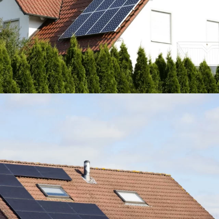
Verlaging energiefactuur met
€2.930,40/jaar
Leuven
11 LONGI zonnepanelen full black 360
Wp
3.960 Wp vermogen
Jaarlijks 4 ton C02 besparing