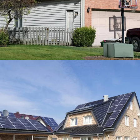
Verlaging energiefactuur met
€1.749,60/jaar
Hasselt
39 QCELLS zonnepanelen full Black
340 Wp
13.260 Wp vermogen
Jaarlijks 13 ton C02 besparing