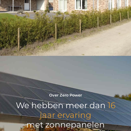
Verlaging energiefactuur met
€2.653,20/jaar
Over Zero Power
We hebben meer dan
16
jaar ervaring
met zonnepanelen