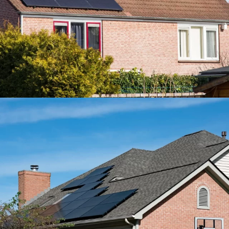
Verlaging energiefactuur met
€1.069/jaar
Antwerpen
18 LONGI zonnepanelen full Black 360
Wp
6.480 Wp vermogen
Jaarlijks circa 6,5 ton C02 besparing