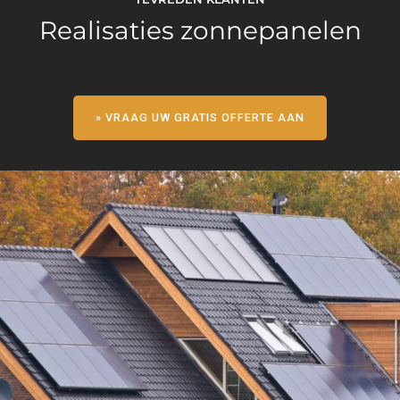
Realisaties zonnepanelen
» VRAAG UW GRATIS OFFERTE AAN
Meise
39 QCELLS zonnepanelen full Black
340 Wp
13.260 Wp vermogen
Jaarlijks 13 ton C02 besparing