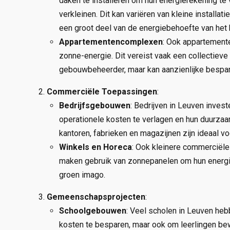
daken te installeren om hun energierekening te
verkleinen. Dit kan variëren van kleine installa
een groot deel van de energiebehoefte van het
Appartementencomplexen
: Ook appartement
zonne-energie. Dit vereist vaak een collectiev
gebouwbeheerder, maar kan aanzienlijke bespar
Commerciële Toepassingen
:
Bedrijfsgebouwen
: Bedrijven in Leuven inve
operationele kosten te verlagen en hun duurza
kantoren, fabrieken en magazijnen zijn ideaal v
Winkels en Horeca
: Ook kleinere commerciële 
maken gebruik van zonnepanelen om hun energie
groen imago.
Gemeenschapsprojecten
:
Schoolgebouwen
: Veel scholen in Leuven heb
kosten te besparen, maar ook om leerlingen be