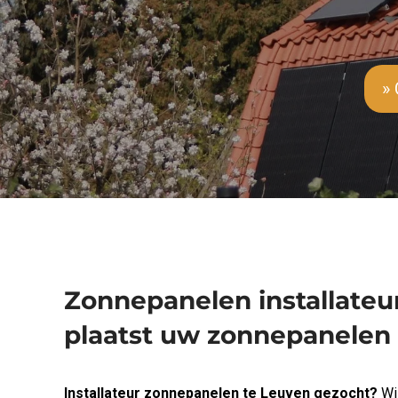
» 
Zonnepanelen installateu
plaatst uw zonnepanelen
Installateur zonnepanelen te Leuven gezocht?
Wil