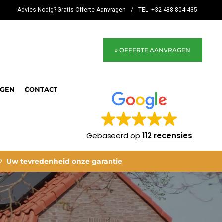
Advies Nodig? Gratis Offerte Aanvragen
/
TEL: +32 488 804 435
» OFFERTE AANVRAGEN
NGEN
CONTACT
Gebaseerd op
112 recensies
Uw tevredenheid onze garantie