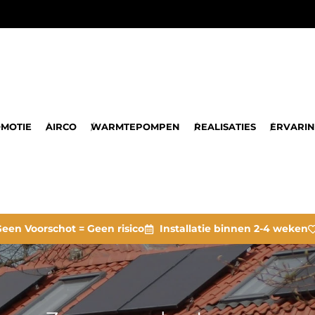
MOTIE
AIRCO
WARMTEPOMPEN
REALISATIES
ERVARI
een Voorschot = Geen risico
Installatie binnen 2-4 weken