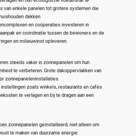
 verlagen en hun ecologische voetafdruk te
ties van enkele panelen tot grotere systemen die
 huishouden dekken.
encomplexen en coöperaties investeren in
e aanpak en coördinatie tussen de bewoners en de
ingen en milieuwinst opleveren.
steren steeds vaker in zonnepanelen om hun
amheid te verbeteren. Grote dakoppervlakken van
oor zonnepaneleninstallaties.
instellingen zoals winkels, restaurants en cafés
kosten te verlagen en bij te dragen aan een
ben zonnepanelen geïnstalleerd, niet alleen om
wust te maken van duurzame energie.