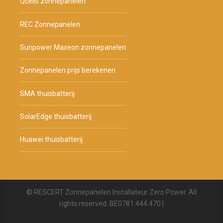
Qcells zonnepanelen
REC Zonnepanelen
Sunpower Maxeon zonnepanelen
Zonnepanelen prijs berekenen
SMA thuisbatterij
SolarEdge thuisbatterij
Huawei thuisbatterij
© RESCERT Zonnepanelen Installateur Zero Power. All
rights reserved. BE0781.444.470 |