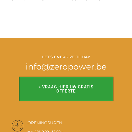
kW batterij + Huawei laadpaal te
Lanaken
LET’S ENERGIZE TODAY
info@zeropower.be
» VRAAG HIER UW GRATIS
OFFERTE
OPENINGSUREN
Ma - Vrij 9.00 - 17.00u