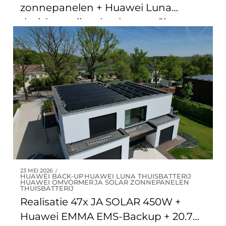
zonnepanelen + Huawei Luna
thuisbatterij en back-up te Sint-
Genesius-rode
23 MEI 2026
HUAWEI BACK-UP
HUAWEI LUNA THUISBATTERIJ
HUAWEI OMVORMER
JA SOLAR ZONNEPANELEN
THUISBATTERIJ
Realisatie 47x JA SOLAR 450W +
Huawei EMMA EMS-Backup + 20.7