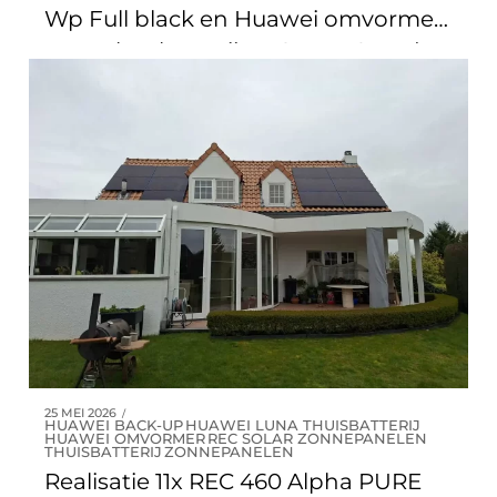
Wp Full black en Huawei omvormer
met 15kW batterij en Smart Guard +
3x Daikin multisplit lucht/lucht
warmtepompen met 7 binnenunits
te Wezembeek-Oppem
25 MEI 2026
HUAWEI BACK-UP
HUAWEI LUNA THUISBATTERIJ
HUAWEI OMVORMER
REC SOLAR ZONNEPANELEN
THUISBATTERIJ
ZONNEPANELEN
Realisatie 11x REC 460 Alpha PURE