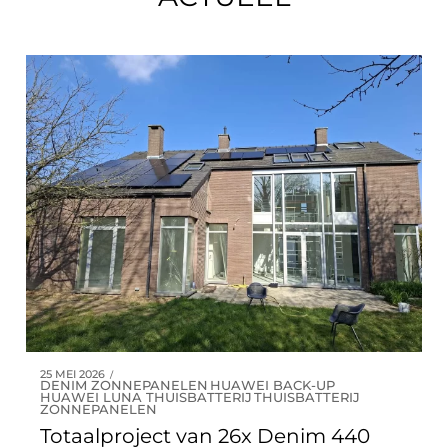
6
8
9
7
9
0
8
0
9
0
25 MEI 2026
DENIM ZONNEPANELEN
HUAWEI BACK-UP
HUAWEI LUNA THUISBATTERIJ
THUISBATTERIJ
ZONNEPANELEN
Totaalproject van 26x Denim 440