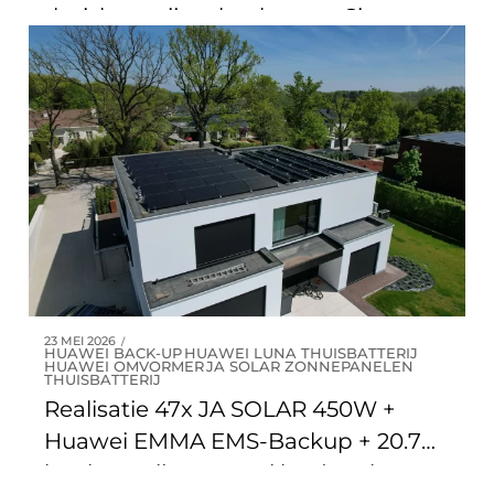
thuisbatterij en back-up te Sint-
Genesius-rode
23 MEI 2026
HUAWEI BACK-UP
HUAWEI LUNA THUISBATTERIJ
HUAWEI OMVORMER
JA SOLAR ZONNEPANELEN
THUISBATTERIJ
Realisatie 47x JA SOLAR 450W +
Huawei EMMA EMS-Backup + 20.7
kW batterij + Huawei laadpaal te