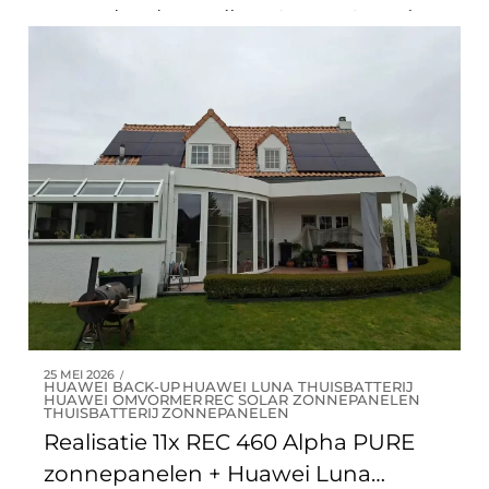
met 15kW batterij en Smart Guard +
3x Daikin multisplit lucht/lucht
warmtepompen met 7 binnenunits
te Wezembeek-Oppem
25 MEI 2026
HUAWEI BACK-UP
HUAWEI LUNA THUISBATTERIJ
HUAWEI OMVORMER
REC SOLAR ZONNEPANELEN
THUISBATTERIJ
ZONNEPANELEN
Realisatie 11x REC 460 Alpha PURE
zonnepanelen + Huawei Luna